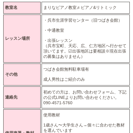
教室名
まりなピアノ教室♬ピアノ&リトミック
・呉市生涯学習センター（旧つばき会館）
・中通教室
レッスン場所
・出張レッスン
（呉市宝町、天応、広、仁方地区へ行かせて
頂いてます。☑︎出張地区は要相談※現在出張
の募集はありません）
つばき会館無料駐車場有
その他
成人男性はご紹介のみ
初めての方は、お問い合わせフォーム、下記
連絡先
の公式LINEよりお問い合わせください。
090-4571-5760
使用教材
1歳さん〜大学生さん→個々に合わせた教材
を選んでいます