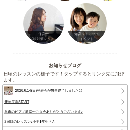
保育士
知育リトミック
試験対策レッスン
イベント
お知らせブログ
日頃のレッスンの様子です！タップするとリンク先に飛び
ます。
2026.6.14(日)発表会が無事終了しました😌
新年度🌸START
呉市のピアノ教室〜ご入会ありがとうございます♪
2回目のレッスン♪小学1年生さん