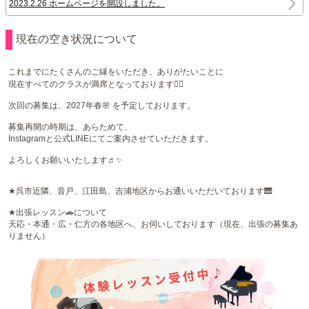
2023.2.26 ホームページを開設しました。
現在の空き状況について
これまでにたくさんのご縁をいただき、ありがたいことに
現在すべてのクラスが満席となっております🙇‍♀️
次回の募集は、2027年春🌸 を予定しております。
募集再開の時期は、あらためて、
Instagramと公式LINEにてご案内させていただきます。
よろしくお願いいたします♬✨
★呉市近隣、音戸、江田島、吉浦地区からお通いいただいております🎹
★出張レッスン🚗について
天応・本通・広・仁方の各地区へ、お伺いしております（現在、出張の募集あ
りません）