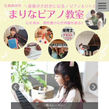
T
o
g
g
l
e
n
a
v
i
g
a
t
i
o
n
♪個人レッスン♪