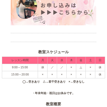
教室スケジュール
レッスン時間
月
火
水
木
金
土
日
9:00～15:00
休
／
／
×
△
×
休
15:00～20:00
×
×
×
×
×
×
休
◯→空きあり △→若干空きあり ×→空きなし
・年末年始・祝日はお休みです。
教室概要